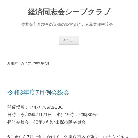
経済同志会シープクラブ
佐世保市及びその近郊の経営者による異業種交流会。
コ
メニュー
ン
テ
ン
ツ
へ
月別アーカイブ:
2021年7月
ス
キ
ッ
プ
令和3年度7月例会総会
開催場所：アルカスSASEBO
日時：令和3年7月21日（水）19時～20時30分
担当委員会：40年の思い出探検隊委員会
6月末から7月上旬にかけて、佐世保市内で新型コロナウイルス