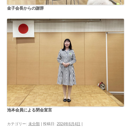
金子会長からの謝辞
池本会員による閉会宣言
カテゴリー:
未分類
| 投稿日:
2024年6月4日
|