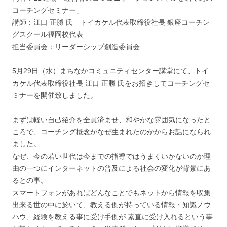
コーチングセミナー」
講師：江口 正勝 氏 トイカケル代表取締役社長 銀座コーチン
グスクール福岡校代表
担当委員会：リーダーシップ創造委員会
5月29日（水）まちなかコミュニティセンター講堂にて、トイ
カケル代表取締役社長 江口 正勝 氏をお招きしてコーチングセ
ミナーを開催致しました。
まずは軽い自己紹介を全員済ませ、和やかな雰囲気になったと
ころで、コーチング概念がなぜ生まれたのかからお話になられ
ました。
なぜ、今の若い世代は今までの指導ではうまくいかないのか理
由の一つにインターネットの普及による社会の変化が背景にあ
るとの事。
スマートフォンがあればどんなことでもネットから情報を収集
出来る世の中に於いて、教える側が持っている情報・知識ノウ
ハウ、経験を教える事に受け手側が 素直に受け入れるという事