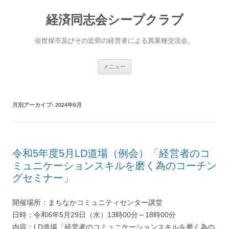
経済同志会シープクラブ
佐世保市及びその近郊の経営者による異業種交流会。
コ
メニュー
ン
テ
ン
ツ
へ
月別アーカイブ:
2024年6月
ス
キ
ッ
プ
令和5年度5月LD道場（例会）「経営者のコ
ミュニケーションスキルを磨く為のコーチン
グセミナー」
開催場所：まちなかコミュニティセンター講堂
日時：令和6年5月29日（水）13時00分～18時00分
内容：LD道場「経営者のコミュニケーションスキルを磨く為の