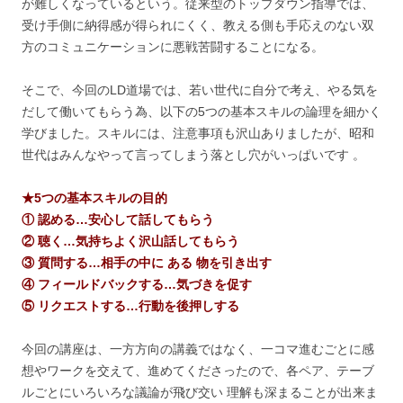
が難しくなっているという。従来型のトップダウン指導では、
受け手側に納得感が得られにくく、教える側も手応えのない双
方のコミュニケーションに悪戦苦闘することになる。
そこで、今回のLD道場では、若い世代に自分で考え、やる気を
だして働いてもらう為、以下の5つの基本スキルの論理を細かく
学びました。スキルには、注意事項も沢山ありましたが、昭和
世代はみんなやって言ってしまう落とし穴がいっぱいです 。
★5つの基本スキルの目的
① 認める…安心して話してもらう
② 聴く…気持ちよく沢山話してもらう
③ 質問する…相手の中に ある 物を引き出す
④ フィールドバックする…気づきを促す
⑤ リクエストする…行動を後押しする
今回の講座は、一方方向の講義ではなく、一コマ進むごとに感
想やワークを交えて、進めてくださったので、各ペア、テーブ
ルごとにいろいろな議論が飛び交い 理解も深まることが出来ま