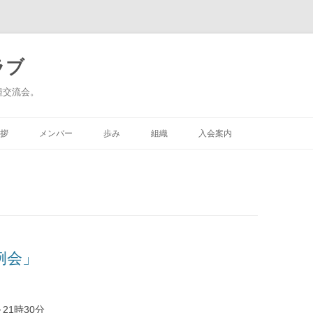
ラブ
種交流会。
コ
ン
拶
メンバー
歩み
組織
入会案内
テ
ン
ツ
へ
ス
キ
ッ
プ
例会」
21時30分