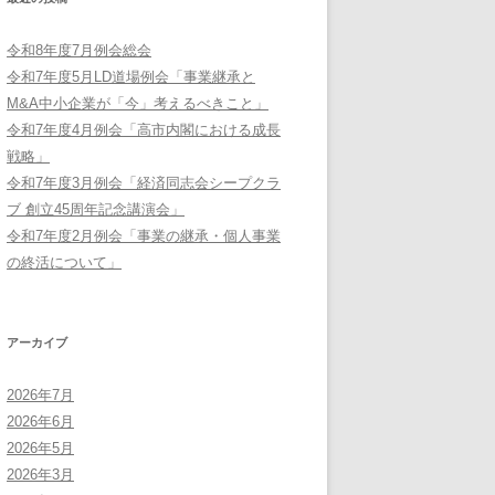
令和8年度7月例会総会
令和7年度5月LD道場例会「事業継承と
M&A中小企業が「今」考えるべきこと」
令和7年度4月例会「高市内閣における成長
戦略」
令和7年度3月例会「経済同志会シープクラ
ブ 創立45周年記念講演会」
令和7年度2月例会「事業の継承・個人事業
の終活について」
アーカイブ
2026年7月
2026年6月
2026年5月
2026年3月