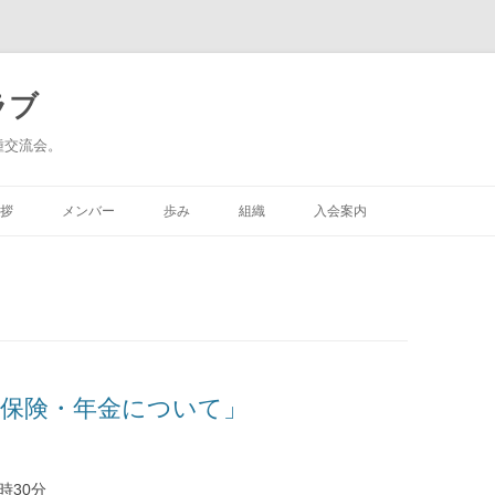
ラブ
種交流会。
コ
ン
拶
メンバー
歩み
組織
入会案内
テ
ン
ツ
へ
ス
キ
ッ
プ
会保険・年金について」
時30分