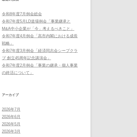
令和8年度7月例会総会
令和7年度5月LD道場例会「事業継承と
M&A中小企業が「今」考えるべきこと」
令和7年度4月例会「高市内閣における成長
戦略」
令和7年度3月例会「経済同志会シープクラ
ブ 創立45周年記念講演会」
令和7年度2月例会「事業の継承・個人事業
の終活について」
アーカイブ
2026年7月
2026年6月
2026年5月
2026年3月