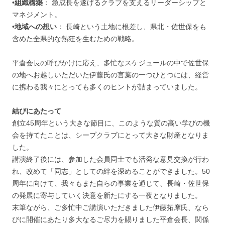
•
組織構築
： 急成長を遂げるクラブを支えるリーダーシップと
マネジメント。
•
地域への想い
： 長崎という土地に根差し、県北・佐世保をも
含めた全県的な熱狂を生むための戦略。
平倉会長の呼びかけに応え、多忙なスケジュールの中で佐世保
の地へお越しいただいた伊藤氏の言葉の一つひとつには、経営
に携わる我々にとっても多くのヒントが詰まっていました。
結びにあたって
創立45周年という大きな節目に、このような質の高い学びの機
会を持てたことは、シープクラブにとって大きな財産となりま
した。
講演終了後には、参加した会員同士でも活発な意見交換が行わ
れ、改めて「同志」としての絆を深めることができました。50
周年に向けて、我々もまた自らの事業を通じて、長崎・佐世保
の発展に寄与していく決意を新たにする一夜となりました。
末筆ながら、ご多忙中ご講演いただきました伊藤拓摩氏、なら
びに開催にあたり多大なるご尽力を賜りました平倉会長、関係