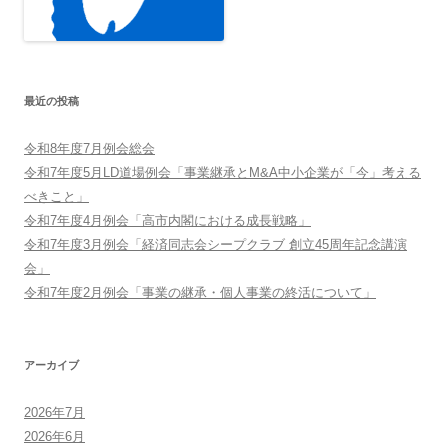
最近の投稿
令和8年度7月例会総会
令和7年度5月LD道場例会「事業継承とM&A中小企業が「今」考える
べきこと」
令和7年度4月例会「高市内閣における成長戦略」
令和7年度3月例会「経済同志会シープクラブ 創立45周年記念講演
会」
令和7年度2月例会「事業の継承・個人事業の終活について」
アーカイブ
2026年7月
2026年6月