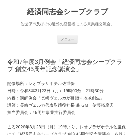
経済同志会シープクラブ
佐世保市及びその近郊の経営者による異業種交流会。
コ
メニュー
ン
テ
ン
ツ
へ
令和7年度3月例会「経済同志会シープクラ
ス
キ
ブ 創立45周年記念講演会」
ッ
プ
開催場所：レオプラザホテル佐世保
日時：令和8年3月23日（月）19時00分～21時30分
内容：講師例会「長崎ヴェルカが目指す地域創生」
講師：長崎ヴェルカ代表取締役社長 兼 GM 伊藤拓摩氏
担当委員会：45周年事業実行委員会
去る2026年3月23日（月）19時より、レオプラザホテル佐世保
にて「経済同志会シープクラブ 創立45周年記念講演会」を執り