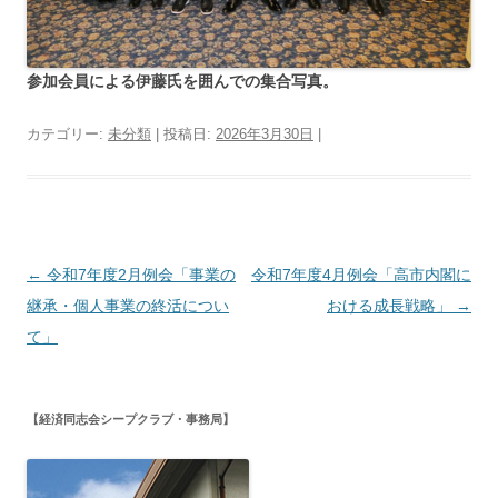
参加会員による伊藤氏を囲んでの集合写真。
カテゴリー:
未分類
| 投稿日:
2026年3月30日
|
投
←
令和7年度2月例会「事業の
令和7年度4月例会「高市内閣に
稿
継承・個人事業の終活につい
おける成長戦略」
→
ナ
て」
ビ
ゲ
【経済同志会シープクラブ・事務局】
ー
シ
ョ