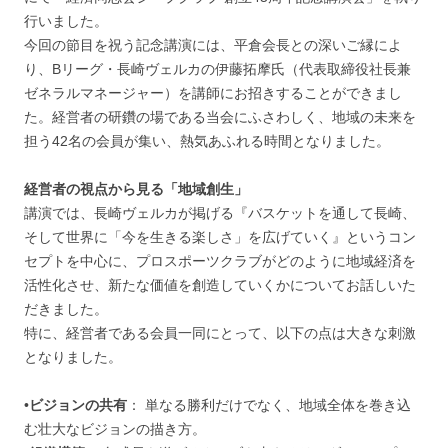
行いました。
今回の節目を祝う記念講演には、平倉会長との深いご縁によ
り、Bリーグ・長崎ヴェルカの伊藤拓摩氏（代表取締役社長兼
ゼネラルマネージャー）を講師にお招きすることができまし
た。経営者の研鑽の場である当会にふさわしく、地域の未来を
担う42名の会員が集い、熱気あふれる時間となりました。
経営者の視点から見る「地域創生」
講演では、長崎ヴェルカが掲げる『バスケットを通して長崎、
そして世界に「今を生きる楽しさ」を広げていく』というコン
セプトを中心に、プロスポーツクラブがどのように地域経済を
活性化させ、新たな価値を創造していくかについてお話しいた
だきました。
特に、経営者である会員一同にとって、以下の点は大きな刺激
となりました。
•
ビジョンの共有
： 単なる勝利だけでなく、地域全体を巻き込
む壮大なビジョンの描き方。