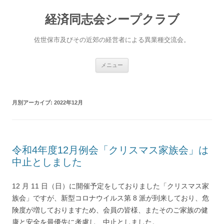
経済同志会シープクラブ
佐世保市及びその近郊の経営者による異業種交流会。
コ
メニュー
ン
テ
ン
ツ
へ
月別アーカイブ:
2022年12月
ス
キ
ッ
プ
令和4年度12月例会「クリスマス家族会」は
中止としました
12 月 11 日（日）に開催予定をしておりました「クリスマス家
族会」ですが、新型コロナウイルス第 8 派が到来しており、危
険度が増しておりますため、会員の皆様、またそのご家族の健
康と安全を最優先に考慮し、中止としました。