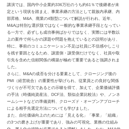
講演では、国内中小企業約336万社のうち約61％で後継者が未
定という現状を踏まえ、事業承継の方法として親族内承継、内
部昇格、M&A、廃業の4類型について解説が行われ、近年、
M&Aは特別な選択肢ではなく一般的な事業承継手段となってい
る一方で、必ずしも成功事例ばかりではなく、実際には半数以
上の案件で何らかの課題や問題を抱えているとの説明があり、
特に、事前のコミュニケーション不足は社員に不信感やしこり
を残す要因となるため、譲渡側・譲受側だけでなく、社員や取
引先を含めた信頼関係の構築が極めて重要であると強調されま
した。
さらに、M&Aの成否を分ける要素として、クロージング後の
PMI（経営統合）の重要性が挙げられ、従業員との良好な関係
づくりが不可欠であるとの示唆を得て、加えて、企業価値評価
の手法（時価純資産法、DCF法、類似企業比較法）や、ノンネ
ームシートなどの準備資料、クローズド・オープンアプローチ
による相手先選定方法についても学びました。
また、自社価値向上のためには「見える化」「事業」「組織」
の3つの磨き上げが重要であり、強みの可視化、業務の仕組み
化、属人化の排除が必要であると理解しました。なお、M&A仲