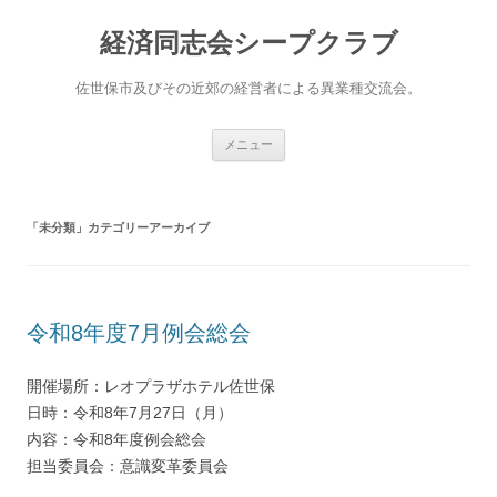
経済同志会シープクラブ
佐世保市及びその近郊の経営者による異業種交流会。
コ
メニュー
ン
テ
ン
ツ
へ
「
未分類
」カテゴリーアーカイブ
ス
キ
ッ
プ
令和8年度7月例会総会
開催場所：レオプラザホテル佐世保
日時：令和8年7月27日（月）
内容：令和8年度例会総会
担当委員会：意識変革委員会