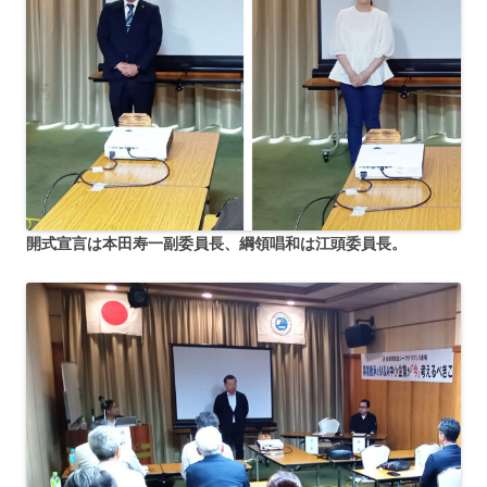
開式宣言は本田寿一副委員長、綱領唱和は江頭委員長。