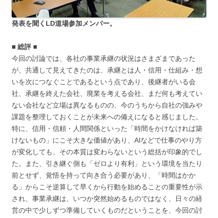
発表を聞くLD道場参加メンバー。
■ 総評 ■
今回の討論では、各社の事業承継の状況はさまざまであった
が、共通して見えてきたのは、承継とは人・信用・仕組み・想
いを次につなぐことであるという点であり、後継者がいる会
社、承継を終えた会社、廃業を考える会社、まだ何も考えてい
ない会社など立場は異なるものの、今のうちから自社の強みや
課題を整理しておくことが未来への備えになると感じました。
特に、信用・信頼・人間関係といった「時間をかけなければ築
けないもの」にこそ大きな価値があり、AIなどで仕事のやり方
が変化しても、その本質は変わらないという総括が印象的でし
た。また、引き継ぐ側も「ゼロより有利」という環境を当たり
前とせず、覚悟を持って向き合う必要があり、「時間はかか
る」からこそ逆算して早くから行動を始めることの重要性が示
され、事業承継は、いつか突然始めるものではなく、日々の経
営の中で少しずつ準備していくものだということを、今回の討