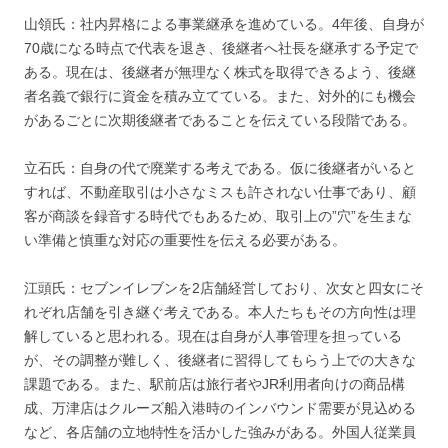
山領氏：社内昇格による事業継承を進めている。4年後、自身が
70歳になる時点で代表を退き、後継者へ社長を継承する予定で
ある。現在は、後継者が無理なく株式を取得できるよう、後継
者名義で銀行に資金を積み立てている。また、対外的にも機会
があるごとに次期後継者であることを伝えている段階である。
立石氏：自身の代で廃業する考えである。仮に後継者がいると
すれば、不動産取引は小さなミスも許されない仕事であり、顧
客が商談を録音する時代でもあるため、取引上の”穴”を生まな
い準備と慎重な対応の重要性を伝える必要がある。
江頭氏：セブンイレブンを2店舗経営しており、次女と四女にそ
れぞれ店舗を引き継ぐ考えである。本人たちもその方向性は理
解していると思われる。現在は自身が人事管理を担っている
が、その調整が難しく、後継者に習得してもらう上での大きな
課題である。また、駅前店は旅行者やJR利用者向けの商品構
成、万津店はクルーズ船入港時のインバウンド需要が見込める
など、各店舗の立地特性を活かした強みがある。外国人従業員