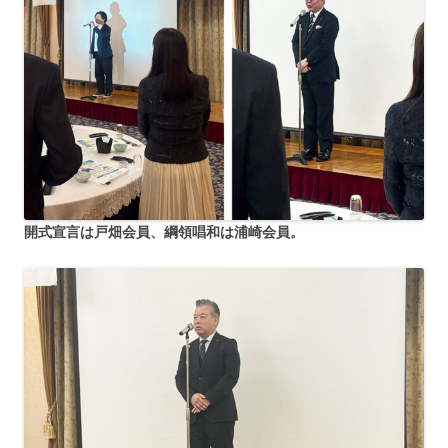
開式宣言は戸畑会員、綱領唱和は浦崎会員。