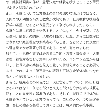
や、経営計画書の作成、意思決定の経験を積ませることが重要
であると認識されていて、
また、承継においては業務上の専門知識や技術だけではなく、
人間力や人間性を高める教育が大切であり、社員教育や後継者
育成の基盤になるという意見が多く挙げられました。さらに、
承継とは単に代表者を交代することではなく、会社が築いてき
た信用、顧客との関係、現場の判断力、社風、さらには数字に
は表れない経営理念や創業者の「らしさ」をどのように次世代
へ引き継ぐかが重要な課題であることが共有されました。
加えて、小規模企業では経営者に判断・営業・資金繰り・人事
管理・顧客対応などが集中しやすいため、ワンマン経営から脱
却し、社長依存の業務を見える化して仕組化することが必要で
あり、それによって第三者への譲渡も可能な企業体制につなが
るという認識も示されました。
さらに、後継者との関係では、現経営者がすべてに口を出し続
けるのではなく、任せる部分と支える部分を分けながら成長を
促すことの重要性も印象的であり、そして、現時点で具体的に
承継を考えていない企業であっても、自社のノウハウや顧客基
盤、会社の強みを整理しておくことは、将来的に事業承継、