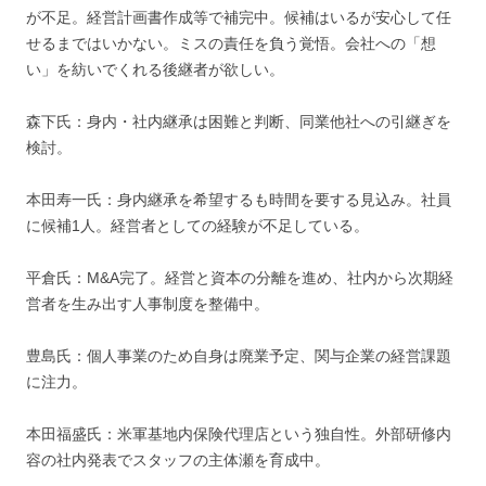
が不足。経営計画書作成等で補完中。候補はいるが安心して任
せるまではいかない。ミスの責任を負う覚悟。会社への「想
い」を紡いでくれる後継者が欲しい。
森下氏：身内・社内継承は困難と判断、同業他社への引継ぎを
検討。
本田寿一氏：身内継承を希望するも時間を要する見込み。社員
に候補1人。経営者としての経験が不足している。
平倉氏：M&A完了。経営と資本の分離を進め、社内から次期経
営者を生み出す人事制度を整備中。
豊島氏：個人事業のため自身は廃業予定、関与企業の経営課題
に注力。
本田福盛氏：米軍基地内保険代理店という独自性。外部研修内
容の社内発表でスタッフの主体瀬を育成中。