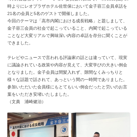
時よりにレオプラザホテル佐世保において金子容三会員卓話を
21名の会員と5名のゲストで開催しました。
今回のテーマは「高市内閣における成長戦略」と題しまして、
金子容三会員の社会で起こっていること、内閣で起こっている
ことなど大変リアルで興味深い内容の卓話を存分に聞くことが
できました。
テレビやニュースで言われる評論家の話とは違っていて、現実
に議論されている政策や内容が見えて、大変学びの大きい例会
となりました。金子会員は間髪入れず、隙間なくみっちりと
様々な話題で話されて、あっという間の一時間でありました。
参加いただいた会員様にもとてもいい例会だったと労いのお言
葉をいただき安堵いたしました。
（文責 浦崎健治）