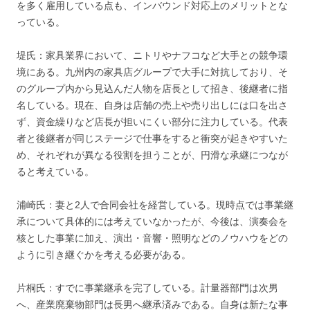
を多く雇用している点も、インバウンド対応上のメリットとな
っている。
堤氏：家具業界において、ニトリやナフコなど大手との競争環
境にある。九州内の家具店グループで大手に対抗しており、そ
のグループ内から見込んだ人物を店長として招き、後継者に指
名している。現在、自身は店舗の売上や売り出しには口を出さ
ず、資金繰りなど店長が担いにくい部分に注力している。代表
者と後継者が同じステージで仕事をすると衝突が起きやすいた
め、それぞれが異なる役割を担うことが、円滑な承継につなが
ると考えている。
浦崎氏：妻と2人で合同会社を経営している。現時点では事業継
承について具体的には考えていなかったが、今後は、演奏会を
核とした事業に加え、演出・音響・照明などのノウハウをどの
ように引き継ぐかを考える必要がある。
片桐氏：すでに事業継承を完了している。計量器部門は次男
へ、産業廃棄物部門は長男へ継承済みである。自身は新たな事