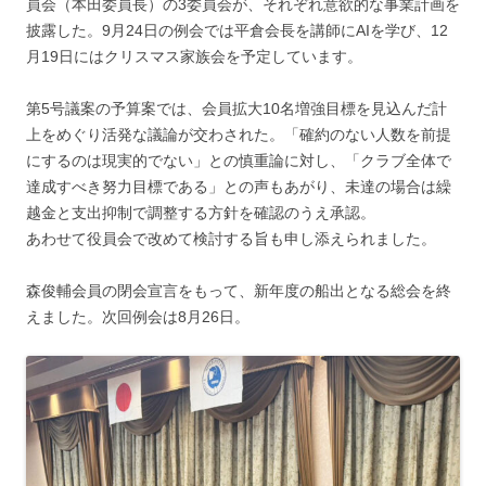
員会（本田委員長）の3委員会が、それぞれ意欲的な事業計画を
披露した。9月24日の例会では平倉会長を講師にAIを学び、12
月19日にはクリスマス家族会を予定しています。
第5号議案の予算案では、会員拡大10名増強目標を見込んだ計
上をめぐり活発な議論が交わされた。「確約のない人数を前提
にするのは現実的でない」との慎重論に対し、「クラブ全体で
達成すべき努力目標である」との声もあがり、未達の場合は繰
越金と支出抑制で調整する方針を確認のうえ承認。
あわせて役員会で改めて検討する旨も申し添えられました。
森俊輔会員の閉会宣言をもって、新年度の船出となる総会を終
えました。次回例会は8月26日。