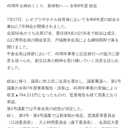
45周年を締めくくり、新体制へ ― 令和8年度 総会
7月27日、レオプラザホテル佐世保において令和8年度の総会を
兼ねた7月例会が開催されました。
会員56名のうち出席27名、委任状8名の計35名で総会は成立。
山口秀明会員の開会宣言、戸端教幸会員による綱領唱和で幕を
開けました。
平倉会長は挨拶において、45周年事業と記念旅行への協力に謝
意を述べられ、創立以来の精神を受け継いでいく決意を語られ
ました。
総会に移り、議長に村上浩二会員を選出し、議案審議へ。第1号
議案の令和7年度事業報告・決算は、45周年事業の実施により
収支▲764,211円となったものの、監査報告を経て原案どおり
承認。
第2号議案では平倉会長の続投が決定した。
続く、第3号・第4号議案では新体制が発足。意識変革委員会
（江頭委員長）、大人時間委員会（森下委員長）、会員拡大委