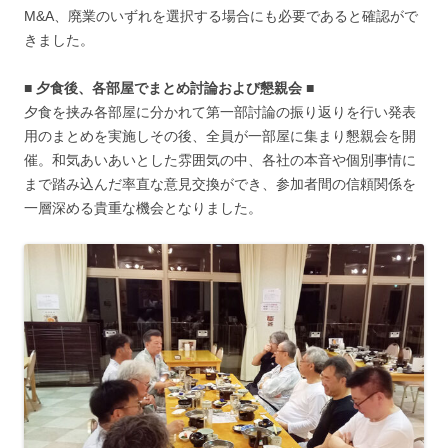
M&A、廃業のいずれを選択する場合にも必要であると確認がで
きました。
■ 夕食後、各部屋でまとめ討論および懇親会 ■
夕食を挟み各部屋に分かれて第一部討論の振り返りを行い発表
用のまとめを実施しその後、全員が一部屋に集まり懇親会を開
催。和気あいあいとした雰囲気の中、各社の本音や個別事情に
まで踏み込んだ率直な意見交換ができ、参加者間の信頼関係を
一層深める貴重な機会となりました。