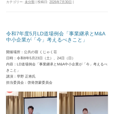
カテゴリー:
未分類
| 投稿日:
2026年7月30日
|
令和7年度5月LD道場例会「事業継承とM&A
中小企業が「今」考えるべきこと」
開催場所：公共の宿 くじゃく荘
日時：令和8年5月23日（土）、24日（日）
内容：LD道場例会「事業継承とM&A中小企業が「今」考えるべ
きこと」
講演：早野 正将氏
担当委員会：啓発啓蒙委員会