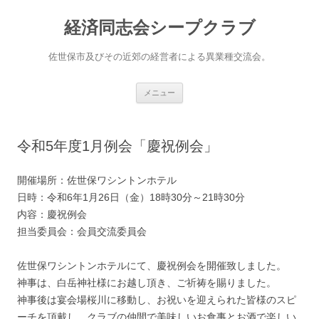
経済同志会シープクラブ
佐世保市及びその近郊の経営者による異業種交流会。
コ
メニュー
ン
テ
ン
ツ
へ
令和5年度1月例会「慶祝例会」
ス
キ
ッ
プ
開催場所：佐世保ワシントンホテル
日時：令和6年1月26日（金）18時30分～21時30分
内容：慶祝例会
担当委員会：会員交流委員会
佐世保ワシントンホテルにて、慶祝例会を開催致しました。
神事は、白岳神社様にお越し頂き、ご祈祷を賜りました。
神事後は宴会場桜川に移動し、お祝いを迎えられた皆様のスピ
ーチを頂戴し、クラブの仲間で美味しいお食事とお酒で楽しい