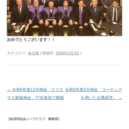
おめでとうございます！！
カテゴリー:
未分類
| 投稿日:
2024年2月2日
|
投
←
令和5年度12月例会「クリス
令和5年度2月例会「コーチング
稿
マス家族例会」77名参加で開催
を用いた企業経営」
→
ナ
ビ
【経済同志会シープクラブ・事務局】
ゲ