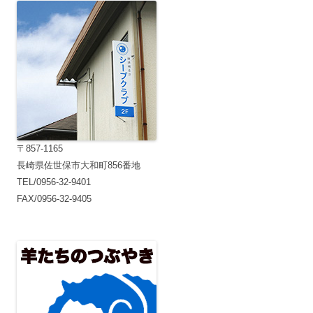
ー
シ
ョ
ン
〒857-1165
長崎県佐世保市大和町856番地
TEL/0956-32-9401
FAX/0956-32-9405