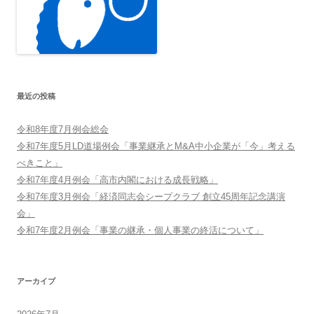
最近の投稿
令和8年度7月例会総会
令和7年度5月LD道場例会「事業継承とM&A中小企業が「今」考える
べきこと」
令和7年度4月例会「高市内閣における成長戦略」
令和7年度3月例会「経済同志会シープクラブ 創立45周年記念講演
会」
令和7年度2月例会「事業の継承・個人事業の終活について」
アーカイブ