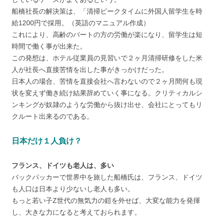
船橋社長の解決策は、「清掃ピークタイムに外国人留学生を時
給1200円で採用。（英語のマニュアル作成）
これにより、高齢のパートの方の労働が楽になり、留学生は短
時間で働く事が出来た。
この発想は、ホテル従業員の見習いで２ヶ月清掃研修をした米
人が社長へ直接苦情を出した事がきっかけだった。
日本人の場合、苦情を直接会社へ言わないので２ヶ月間何も現
状を変えず働き続け結果辞めていく事になる。クリティカルシ
ンキングが奴隷のような労働から抜け出せ、会社にとってもリ
クルート出来るのである。
日本だけ１人負け？
フランス、ドイツも老人は、多い
バックパッカーで世界中を旅した船橋氏は、フランス、ドイツ
も人口は日本より少ないし老人も多い。
もっと若い子Z世代の無気力の鎧を外せば、大変な能力を発揮
し、大きな力になると考えておられます。