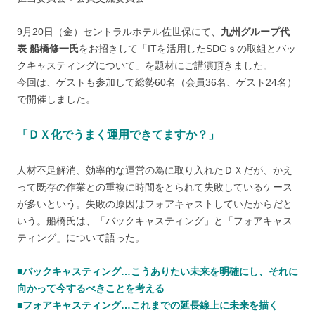
9月20日（金）セントラルホテル佐世保にて、
九州グループ代
表 船橋修一氏
をお招きして「ITを活用したSDGｓの取組とバッ
クキャスティングについて」を題材にご講演頂きました。
今回は、ゲストも参加して総勢60名（会員36名、ゲスト24名）
で開催しました。
「ＤＸ化でうまく運用できてますか？」
人材不足解消、効率的な運営の為に取り入れたＤＸだが、かえ
って既存の作業との重複に時間をとられて失敗しているケース
が多いという。失敗の原因はフォアキャストしていたからだと
いう。船橋氏は、「バックキャスティング」と「フォアキャス
ティング」について語った。
■バックキャスティング…こうありたい未来を明確にし、それに
向かって今するべきことを考える
■フォアキャスティング…これまでの延長線上に未来を描く