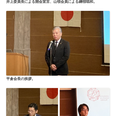
井上委員長による開会宣言、山領会員による綱領唱和。
平倉会長の挨拶。