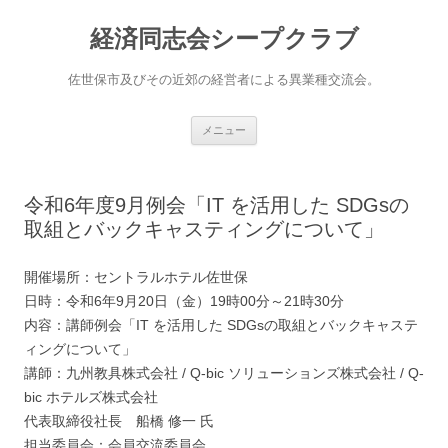
経済同志会シープクラブ
佐世保市及びその近郊の経営者による異業種交流会。
コ
メニュー
ン
テ
ン
ツ
へ
令和6年度9月例会「IT を活用した SDGsの
ス
キ
取組とバックキャスティングについて」
ッ
プ
開催場所：セントラルホテル佐世保
日時：令和6年9月20日（金）19時00分～21時30分
内容：講師例会「IT を活用した SDGsの取組とバックキャステ
ィングについて」
講師：九州教具株式会社 / Q-bic ソリューションズ株式会社 / Q-
bic ホテルズ株式会社
代表取締役社長 船橋 修一 氏
担当委員会：会員交流委員会