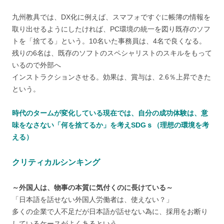
九州教具では、DX化に例えば、スマフォですぐに帳簿の情報を
取り出せるようにしたければ、PC環境の統一を図り既存のソフ
トを「捨てる」という。10名いた事務員は、4名で良くなる。
残りの6名は、既存のソフトのスペシャリストのスキルをもって
いるので外部へ
インストラクションさせる。効果は、賞与は、2.6％上昇できた
という。
時代のタームが変化している現在では、自分の成功体験は、意
味をなさない「何を捨てるか」を考えSDGｓ（理想の環境を考
える）
クリティカルシンキング
～外国人は、物事の本質に気付くのに長けている～
「日本語を話せない外国人労働者は、使えない？」
多くの企業で人不足だが日本語が話せない為に、採用をお断り
しているケースがよくあるという。