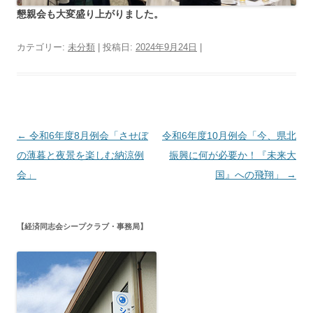
懇親会も大変盛り上がりました。
カテゴリー:
未分類
| 投稿日:
2024年9月24日
|
投
←
令和6年度8月例会「させぼ
令和6年度10月例会「今、県北
稿
の薄暮と夜景を楽しむ納涼例
振興に何が必要か！『未来大
ナ
会」
国』への飛翔」
→
ビ
ゲ
【経済同志会シープクラブ・事務局】
ー
シ
ョ
ン